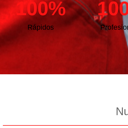
100
%
10
Rápidos
Profesio
Nu