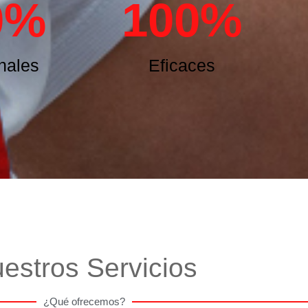
0
%
100
%
nales
Eficaces
estros Servicios
¿Qué ofrecemos?