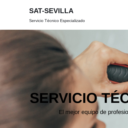
SAT-SEVILLA
Saltar
Servicio Técnico Especializado
al
contenido
SERVICIO TÉ
El mejor equipo de profesi