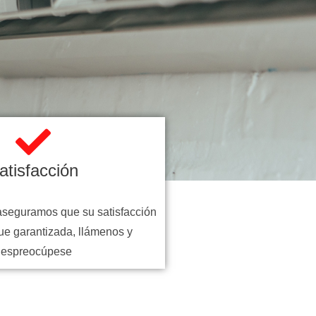
atisfacción
aseguramos que su satisfacción
ue garantizada, llámenos y
despreocúpese