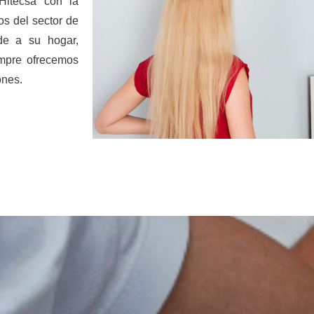
 Hitecsa con la
os del sector de
de a su hogar,
mpre ofrecemos
ones.