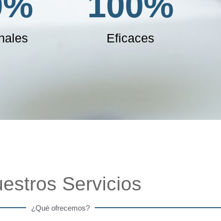
0
%
100
%
nales
Eficaces
estros Servicios
¿Qué ofrecemos?