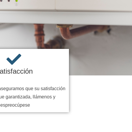
atisfacción
aseguramos que su satisfacción
ue garantizada, llámenos y
despreocúpese