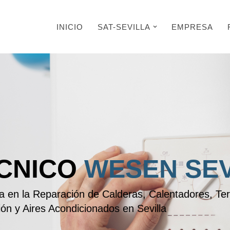
INICIO
SAT-SEVILLA
EMPRESA
ÉCNICO
WESEN SEV
ada en la Reparación de Calderas, Calentadores, T
ión y Aires Acondicionados en Sevilla