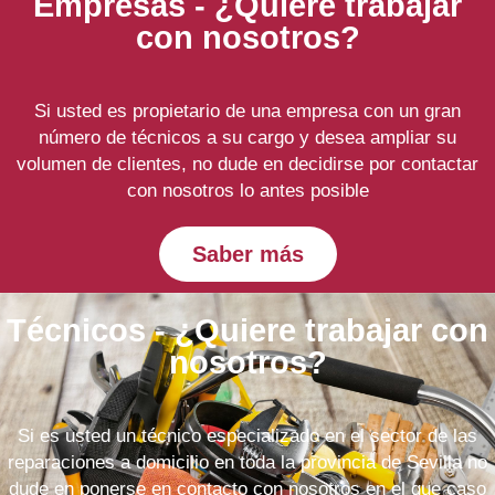
Empresas - ¿Quiere trabajar
con nosotros?
Si usted es propietario de una empresa con un gran
número de técnicos a su cargo y desea ampliar su
volumen de clientes, no dude en decidirse por contactar
con nosotros lo antes posible
Saber más
Técnicos - ¿Quiere trabajar con
nosotros?
Si es usted un técnico especializado en el sector de las
reparaciones a domicilio en toda la provincia de Sevilla no
dude en ponerse en contacto con nosotros en el que caso