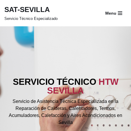
SAT-SEVILLA
Menu
Saltar
Servicio Técnico Especializado
al
contenido
SERVICIO TÉCNICO
HTW
SEVILLA
Servicio de Asistencia Técnica Especializada en la
Reparación de Calderas, Calentadores, Termos,
Acumuladores, Calefacción y Aires Acondicionados en
Sevilla