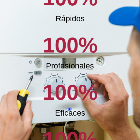
Rápidos
100
%
Profesionales
100
%
Eficaces
100
%