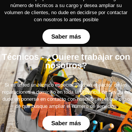
número de técnicos a su cargo y desea ampliar su
volumen de clientes, no dude en decidirse por contactar
con nosotros lo antes posible
Saber más
Técnicos - ¿Quiere trabajar con
nosotros?
Si es usted un técnico especializado en el sector de las
reparaciones a domicilio en toda la provincia de Sevilla no
dude en ponerse en contacto con nosotros en el que caso
de que busque ampliar el número de servicios
Saber más