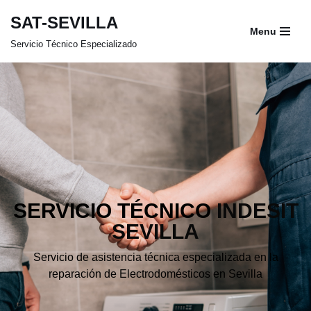
SAT-SEVILLA
Menu
Saltar
Servicio Técnico Especializado
al
contenido
SERVICIO TÉCNICO
INDESIT
SEVILLA
Servicio de asistencia técnica especializada en la
reparación de Electrodomésticos en Sevilla