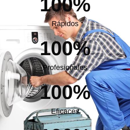
100
%
Rápidos
100
%
Profesionales
100
%
Eficaces