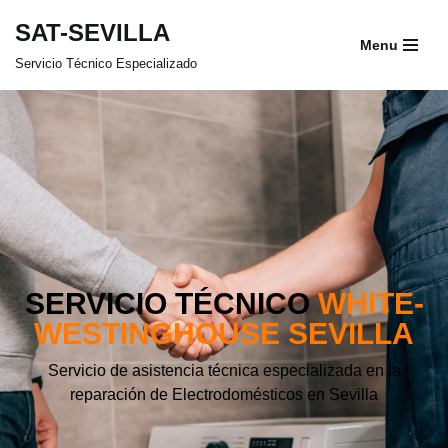
SAT-SEVILLA
Menu
Saltar
Servicio Técnico Especializado
al
contenido
SERVICIO TÉCNICO
WHITE-
WESTINGHOUSE SEVILLA
Servicio de asistencia técnica especializada en la
reparación de Electrodomésticos en Sevilla