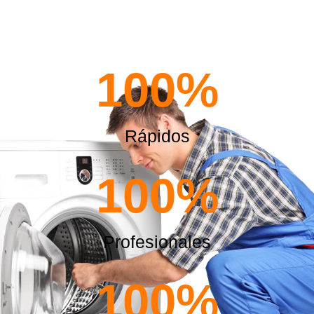
100
%
Rápidos
100
%
Profesionales
100
%