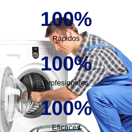
100
%
Rápidos
100
%
Profesionales
100
%
Eficaces